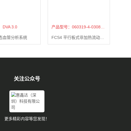
VA 3.0
产品型号：060319-4-0308-NH
态血管分析系统
FCS4 平行板式非加热流动池腔室
关注公众号
更多精彩内容等您发现！