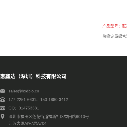
产品型号：联
热痛定量感官
惠鑫达（深圳）科技有限公司
sales@hxdbio.cn
177-2251-6601、153-1880-3412
QQ：914753381
深圳市福田区莲花街道福新社区益田路6013号
江苏大厦A座7层A704